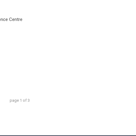
ence Centre
page
1
of
3