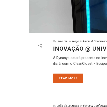
By
João de Lourenço
In
Feiras & Conferênc
INOVAÇÃO @ UNIV
A Dynasys estará presente no Inov
dia 5, com o CleanCloset – Equip
READ MORE
By
João de Lourenço
In
Feiras & Conferênc