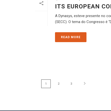
ITS EUROPEAN C
A Dynasys, esteve presente no con
(SECC). O tema do Congresso é “Del
READ MORE
1
2
3