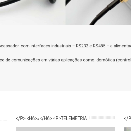
cessador, com interfaces industriais – RS232 e RS485 – e alimentaç
ace de comunicações em várias aplicações como: domótica (controlo
</P> <H6>»</H6> <P>TELEMETRIA
</P