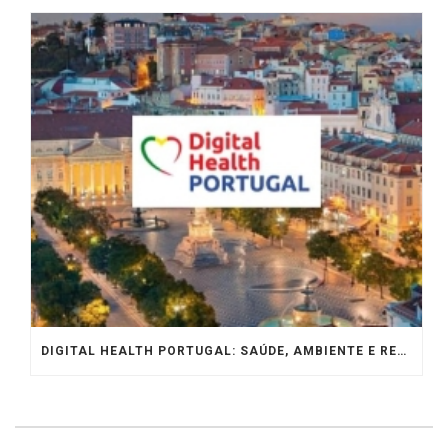
DIGITAL HEALTH PORTUGAL: SAÚDE, AMBIENTE E RESILIÊNCIA À COVID-19