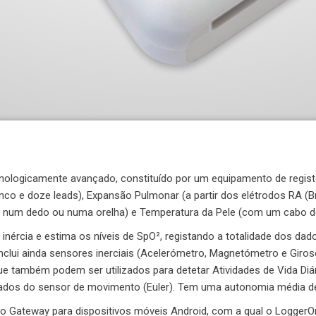
nologicamente avançado, constituído por um equipamento de registo 
nco e doze leads), Expansão Pulmonar (a partir dos elétrodos RA (B
o num dedo ou numa orelha) e Temperatura da Pele (com um cabo de
 de inércia e estima os níveis de SpO², registando a totalidade dos
nclui ainda sensores inerciais (Acelerómetro, Magnetómetro e Giroscó
também podem ser utilizados para detetar Atividades de Vida Diári
 dados do sensor de movimento (Euler). Tem uma autonomia média d
ão Gateway para dispositivos móveis Android, com a qual o LoggerO